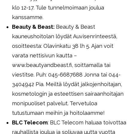
klo 12-17. Tule tunnelmoimaan joulua
kanssamme.
Beauty & Beast:
Beauty & Beast
kauneushoitolan löydät Auvisenrinteestä,
osoitteesta: Olavinkatu 38 lh 5. Ajan voit
varata nettisivun kautta –
www.beautyandbeast.fi, soittamalla tai
viestitse. Puh: 045-6687688 Jonna tai 044-
3404942 Pia. Meiltä löydät jalkojenhoitajan,
kosmetologin ja esteettisen sairaanhoitajan
monipuoliset palvelut. Tervetuloa
tutustumaan meihin ja hoitolaamme!
BLC Telecom
: BLC Telecom haluaa toivottaa
rauhallista joulua ja soljuvaa uutta vuotta