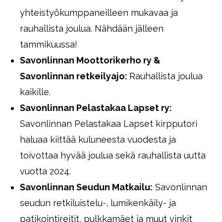
yhteistyökumppaneilleen mukavaa ja
rauhallista joulua. Nähdään jälleen
tammikuussa!
Savonlinnan Moottorikerho ry &
Savonlinnan retkeilyajo:
Rauhallista joulua
kaikille.
Savonlinnan Pelastakaa Lapset ry:
Savonlinnan Pelastakaa Lapset kirpputori
haluaa kiittää kuluneesta vuodesta ja
toivottaa hyvää joulua sekä rauhallista uutta
vuotta 2024.
Savonlinnan Seudun Matkailu:
Savonlinnan
seudun retkiluistelu-, lumikenkäily- ja
patikointireitit, pulkkamäet ja muut vinkit