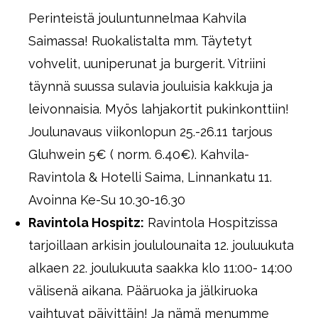
Perinteistä jouluntunnelmaa Kahvila
Saimassa! Ruokalistalta mm. Täytetyt
vohvelit, uuniperunat ja burgerit. Vitriini
täynnä suussa sulavia jouluisia kakkuja ja
leivonnaisia. Myös lahjakortit pukinkonttiin!
Joulunavaus viikonlopun 25.-26.11 tarjous
Gluhwein 5€ ( norm. 6.40€). Kahvila-
Ravintola & Hotelli Saima, Linnankatu 11.
Avoinna Ke-Su 10.30-16.30
Ravintola Hospitz:
Ravintola Hospitzissa
tarjoillaan arkisin joululounaita 12. jouluukuta
alkaen 22. joulukuuta saakka klo 11:00- 14:00
välisenä aikana. Pääruoka ja jälkiruoka
vaihtuvat päivittäin! Ja nämä menumme