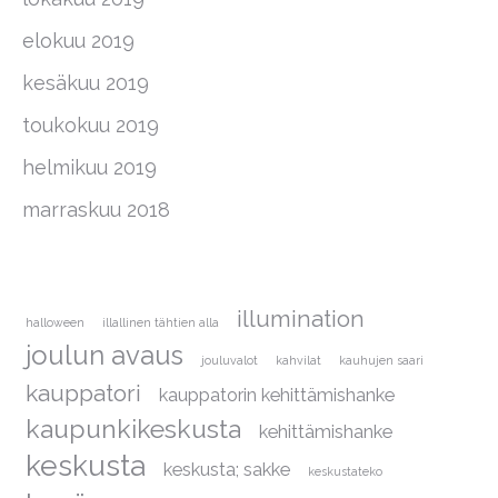
elokuu 2019
kesäkuu 2019
toukokuu 2019
helmikuu 2019
marraskuu 2018
illumination
halloween
illallinen tähtien alla
joulun avaus
jouluvalot
kahvilat
kauhujen saari
kauppatori
kauppatorin kehittämishanke
kaupunkikeskusta
kehittämishanke
keskusta
keskusta; sakke
keskustateko