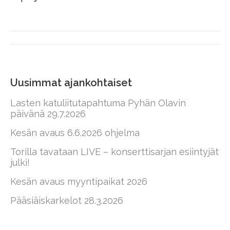
Post
navigation
Uusimmat ajankohtaiset
Lasten katuliitutapahtuma Pyhän Olavin
päivänä 29.7.2026
Kesän avaus 6.6.2026 ohjelma
Torilla tavataan LIVE – konserttisarjan esiintyjät
julki!
Kesän avaus myyntipaikat 2026
Pääsiäiskarkelot 28.3.2026