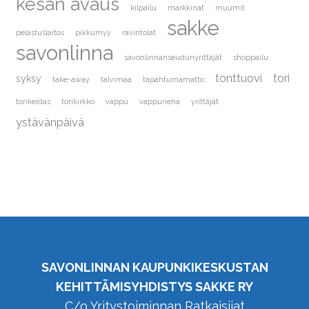
kesän avaus
kilpailu
markkinat
muumit
sakke
pelastuslaitos
pikkumyy
ravintolat
savonlinna
savonlinnanseudunyrittäjät
shoppailu
tonttuovi
tori
syksy
take-away
talvimaa
tapahtumamatto
torikeidas
torikirkko
vappu
vappurieha
yrittäjät
ystävänpäivä
SAVONLINNAN KAUPUNKIKESKUSTAN
KEHITTÄMISYHDISTYS SAKKE RY
C/o Yritystoiminnan Ratkaisijat