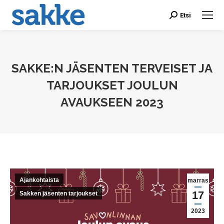
Etsi
Search:
SAKKE:N JÄSENTEN TERVEISET JA
TARJOUKSET JOULUN
AVAUKSEEN 2023
You are here:
Ajankohtaista
marras
17
Sakken jäsenten tarjoukset
2023