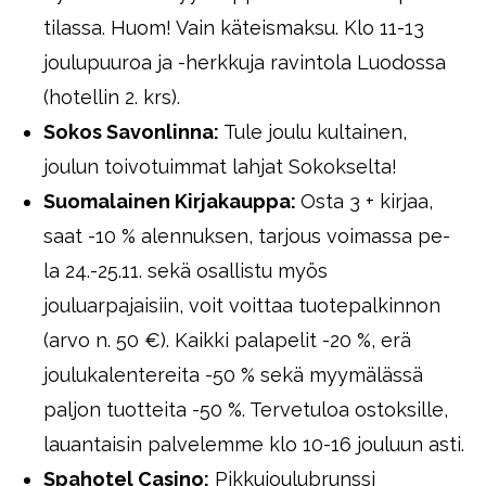
tilassa. Huom! Vain käteismaksu. Klo 11-13
joulupuuroa ja -herkkuja ravintola Luodossa
(hotellin 2. krs).
Sokos Savonlinna:
Tule joulu kultainen,
joulun toivotuimmat lahjat Sokokselta!
Suomalainen Kirjakauppa:
Osta 3 + kirjaa,
saat -10 % alennuksen, tarjous voimassa pe-
la 24.-25.11. sekä osallistu myös
jouluarpajaisiin, voit voittaa tuotepalkinnon
(arvo n. 50 €). Kaikki palapelit -20 %, erä
joulukalentereita -50 % sekä myymälässä
paljon tuotteita -50 %. Tervetuloa ostoksille,
lauantaisin palvelemme klo 10-16 jouluun asti.
Spahotel Casino:
Pikkujoulubrunssi