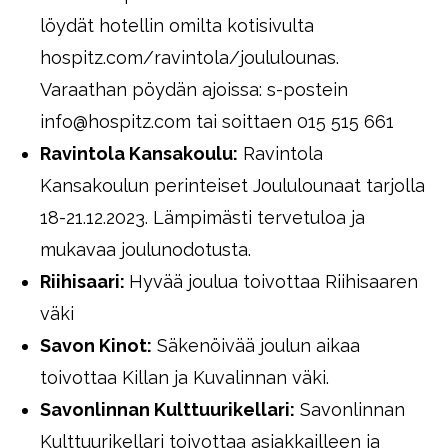
löydät hotellin omilta kotisivulta
hospitz.com/ravintola/joululounas.
Varaathan pöydän ajoissa: s-postein
info@hospitz.com tai soittaen 015 515 661
Ravintola Kansakoulu:
Ravintola
Kansakoulun perinteiset Joululounaat tarjolla
18-21.12.2023. Lämpimästi tervetuloa ja
mukavaa joulunodotusta.
Riihisaari:
Hyvää joulua toivottaa Riihisaaren
väki
Savon Kinot:
Säkenöivää joulun aikaa
toivottaa Killan ja Kuvalinnan väki.
Savonlinnan Kulttuurikellari:
Savonlinnan
Kulttuurikellari toivottaa asiakkailleen ja