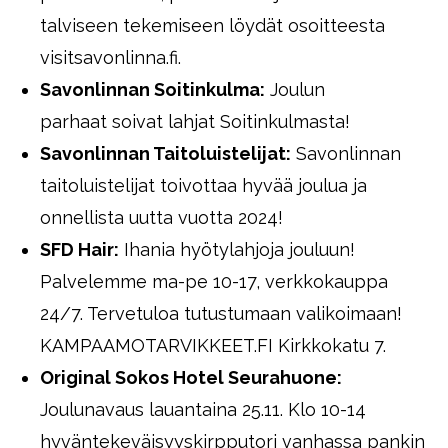
talviseen tekemiseen löydät osoitteesta
visitsavonlinna.fi.
Savonlinnan Soitinkulma:
Joulun
parhaat soivat lahjat Soitinkulmasta!
Savonlinnan Taitoluistelijat:
Savonlinnan
taitoluistelijat toivottaa hyvää joulua ja
onnellista uutta vuotta 2024!
SFD Hair:
Ihania hyötylahjoja jouluun!
Palvelemme ma-pe 10-17, verkkokauppa
24/7. Tervetuloa tutustumaan valikoimaan!
KAMPAAMOTARVIKKEET.FI Kirkkokatu 7.
Original Sokos Hotel Seurahuone:
Joulunavaus lauantaina 25.11. Klo 10-14
hyväntekeväisyyskirpputori vanhassa pankin