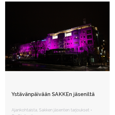
Ystävänpäivään SAKKEn jäseniltä
Ajankohtaista
,
Sakken jäsenten tarjoukset