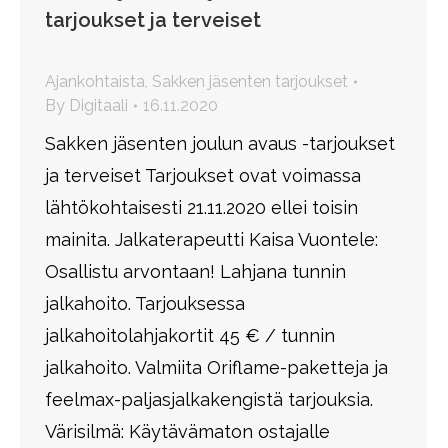
tarjoukset ja terveiset
Ajankohtaista
,
Sakken jäsenten tarjoukset
By
Digitaali
16.11.2020
Sakken jäsenten joulun avaus -tarjoukset
ja terveiset Tarjoukset ovat voimassa
lähtökohtaisesti 21.11.2020 ellei toisin
mainita. Jalkaterapeutti Kaisa Vuontele:
Osallistu arvontaan! Lahjana tunnin
jalkahoito. Tarjouksessa
jalkahoitolahjakortit 45 € / tunnin
jalkahoito. Valmiita Oriflame-paketteja ja
feelmax-paljasjalkakengistä tarjouksia.
Värisilmä: Käytävämaton ostajalle