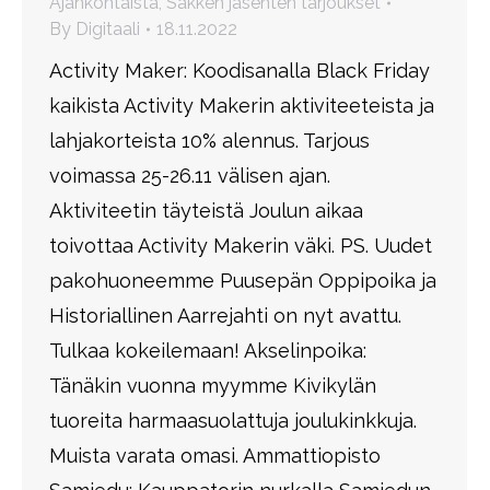
Ajankohtaista
,
Sakken jäsenten tarjoukset
By
Digitaali
18.11.2022
Activity Maker: Koodisanalla Black Friday
kaikista Activity Makerin aktiviteeteista ja
lahjakorteista 10% alennus. Tarjous
voimassa 25-26.11 välisen ajan.
Aktiviteetin täyteistä Joulun aikaa
toivottaa Activity Makerin väki. PS. Uudet
pakohuoneemme Puusepän Oppipoika ja
Historiallinen Aarrejahti on nyt avattu.
Tulkaa kokeilemaan! Akselinpoika:
Tänäkin vuonna myymme Kivikylän
tuoreita harmaasuolattuja joulukinkkuja.
Muista varata omasi. Ammattiopisto