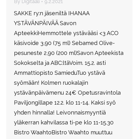
By
Digitaali
9.2.2021
SAKKE ry:n jäseniltä IHANAA
YSTÄVÄNPÄIVÄÄ Savon
ApteekkiHemmottele ystävääsi <3 ACO
käsivoide 3,90 (75 ml) Sebamed Olive-
pesuneste 2,90 (200 ml)Savon Apteekista
Sokokselta ja ABC:ltäVoim. 15.2. asti
Ammattiopisto SamieduTuo ystävä
syömään! Kolmen ruokalajin
ystävänpäivämenu 24€ Opetusravintola
Paviljongillape 12.2. klo 11-14. Kaksi syö
yhden hinnalla! Leivonnaismyyntiä
yläkerran kahvilassa ti-pe klo 11-15.30
Bistro WaahtoBistro Waahto muuttuu