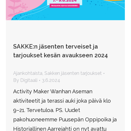
SAKKE:n jäsenten terveiset ja
tarjoukset kesän avaukseen 2024
Ajankohtaista
,
Sakken jäsenten tarjoukset
By
Digitaali
3.6.2024
Activity Maker Wanhan Aseman
aktiviteetit ja terassi auki joka päivä klo
9–21. Tervetuloa. PS. Uudet
pakohuoneemme Puusepän Oppipoika ja
Historiallinen Aarrejahti on nyt avattu