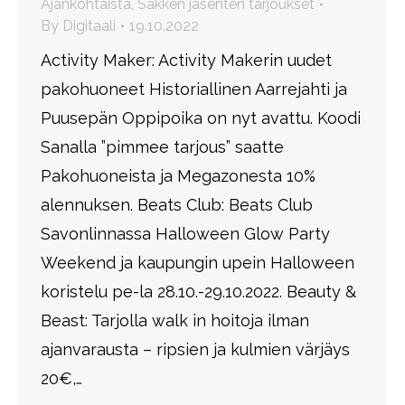
Ajankohtaista
,
Sakken jäsenten tarjoukset
By
Digitaali
19.10.2022
Activity Maker: Activity Makerin uudet
pakohuoneet Historiallinen Aarrejahti ja
Puusepän Oppipoika on nyt avattu. Koodi
Sanalla ”pimmee tarjous” saatte
Pakohuoneista ja Megazonesta 10%
alennuksen. Beats Club: Beats Club
Savonlinnassa Halloween Glow Party
Weekend ja kaupungin upein Halloween
koristelu pe-la 28.10.-29.10.2022. Beauty &
Beast: Tarjolla walk in hoitoja ilman
ajanvarausta – ripsien ja kulmien värjäys
20€,…