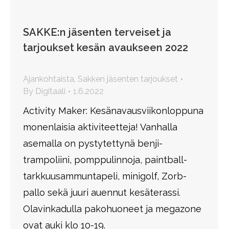
SAKKE:n jäsenten terveiset ja
tarjoukset kesän avaukseen 2022
Ajankohtaista
,
Sakken jäsenten tarjoukset
By
Digitaali
1.6.2022
Activity Maker: Kesänavausviikonloppuna
monenlaisia aktiviteetteja! Vanhalla
asemalla on pystytettynä benji-
trampoliini, pomppulinnoja, paintball-
tarkkuusammuntapeli, minigolf, Zorb-
pallo sekä juuri auennut kesäterassi.
Olavinkadulla pakohuoneet ja megazone
ovat auki klo 10-19.