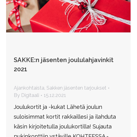
SAKKE:n jäsenten joululahjavinkit
2021
Ajankohtaista
,
Sakken jäsenten tarjoukset
By
Digitaali
15.12.2021
Joulukortit ja -kukat Lähetä joulun
suloisimmat kortit rakkaillesi ja ilahduta
käsin kirjoitetulla joulukortilla! Sujauta
pukinkonttiin ystäville KOHTEESSA.-