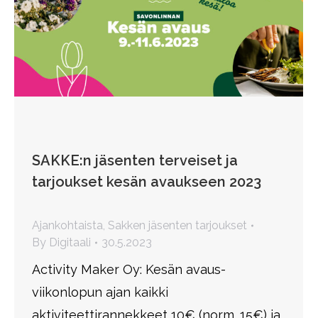
SAKKE:n jäsenten terveiset ja
tarjoukset kesän avaukseen 2023
Ajankohtaista
,
Sakken jäsenten tarjoukset
By
Digitaali
30.5.2023
Activity Maker Oy: Kesän avaus-
viikonlopun ajan kaikki
aktiviteettirannekkeet 10€ (norm. 15€) ja