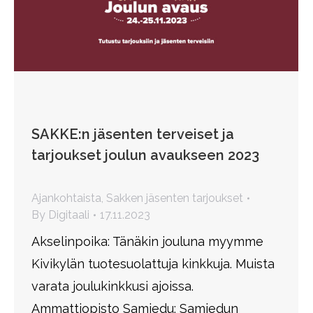
SAKKE:n jäsenten terveiset ja
tarjoukset joulun avaukseen 2023
Ajankohtaista
,
Sakken jäsenten tarjoukset
By
Digitaali
17.11.2023
Akselinpoika: Tänäkin jouluna myymme
Kivikylän tuotesuolattuja kinkkuja. Muista
varata joulukinkkusi ajoissa.
Ammattiopisto Samiedu: Samiedun