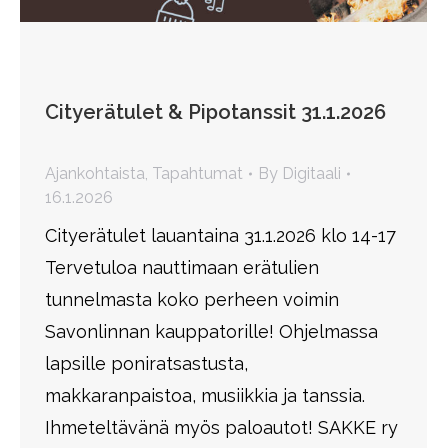
Cityerätulet & Pipotanssit 31.1.2026
Ajankohtaista
,
Tapahtumat
By
Digitaali
16.1.2026
Cityerätulet lauantaina 31.1.2026 klo 14-17
Tervetuloa nauttimaan erätulien
tunnelmasta koko perheen voimin
Savonlinnan kauppatorille! Ohjelmassa
lapsille poniratsastusta,
makkaranpaistoa, musiikkia ja tanssia.
Ihmeteltävänä myös paloautot! SAKKE ry