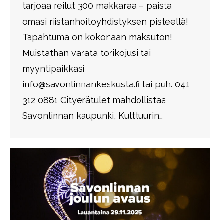
tarjoaa reilut 300 makkaraa – paista
omasi riistanhoitoyhdistyksen pisteellä!
Tapahtuma on kokonaan maksuton!
Muistathan varata torikojusi tai
myyntipaikkasi
info@savonlinnankeskusta.fi tai puh. 041
312 0881 Cityerätulet mahdollistaa
Savonlinnan kaupunki, Kulttuurin…