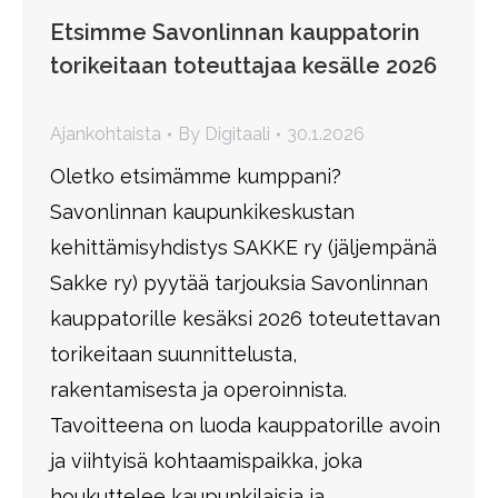
Etsimme Savonlinnan kauppatorin
torikeitaan toteuttajaa kesälle 2026
Ajankohtaista
By
Digitaali
30.1.2026
Oletko etsimämme kumppani?
Savonlinnan kaupunkikeskustan
kehittämisyhdistys SAKKE ry (jäljempänä
Sakke ry) pyytää tarjouksia Savonlinnan
kauppatorille kesäksi 2026 toteutettavan
torikeitaan suunnittelusta,
rakentamisesta ja operoinnista.
Tavoitteena on luoda kauppatorille avoin
ja viihtyisä kohtaamispaikka, joka
houkuttelee kaupunkilaisia ja