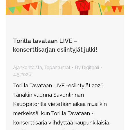
Torilla tavataan LIVE –
konserttisarjan esiintyjät julki!
Ajankohtaista
,
Tapahtumat
By
Digitaali
4.5.2026
Torilla Tavataan LIVE -esiintyjät 2026
Tänäkin vuonna Savonlinnan
Kauppatorilla vietetään aikaa musiikin
merkeissä, kun Torilla Tavataan -
konserttisarja viihdyttää kaupunkilaisia.