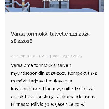
Varaa torimökki talvelle 1.11.2025-
28.2.2026
Ajankohtaista
By
Digitaali
23.10.2025
Varaa oma torimökkisi talven
myyntisesonkiin 2025-2026 Kompaktit 2×2
m mökit tarjoavat mukavan ja
käytännöllisen tilan myynnille. Mökeissä
on lukittava luukku ja sähkömahdollisuus.
Hinnasto Päivä: 30 € (jäsenille 20 €)