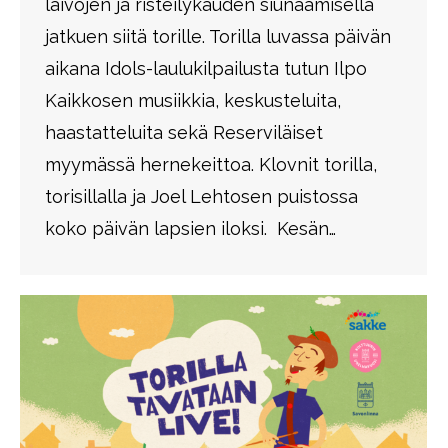
laivojen ja risteilykauden siunaamisella
jatkuen siitä torille. Torilla luvassa päivän
aikana Idols-laulukilpailusta tutun Ilpo
Kaikkosen musiikkia, keskusteluita,
haastatteluita sekä Reserviläiset
myymässä hernekeittoa. Klovnit torilla,
torisillalla ja Joel Lehtosen puistossa
koko päivän lapsien iloksi. Kesän…