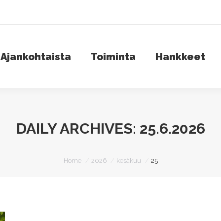
jankohtaista
Toiminta
Hankkeet
S
Ajankohtaista
Toiminta
Hankkeet
DAILY ARCHIVES:
25.6.2026
You are here:
Home
2026
kesäkuu
25