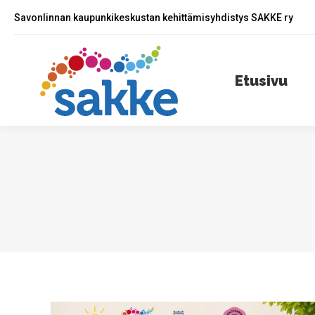
Savonlinnan kaupunkikeskustan kehittämisyhdistys SAKKE ry
Etusivu
A
Etusivu