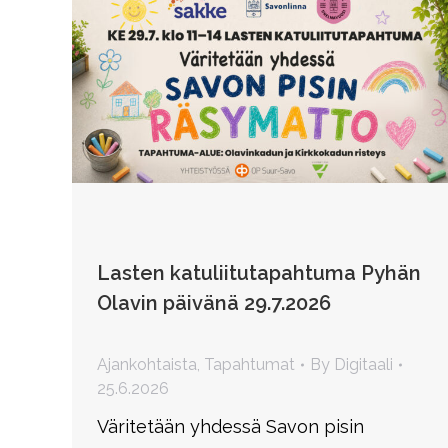
Lasten katuliitutapahtuma Pyhän
Olavin päivänä 29.7.2026
Ajankohtaista
,
Tapahtumat
By
Digitaali
25.6.2026
Väritetään yhdessä Savon pisin