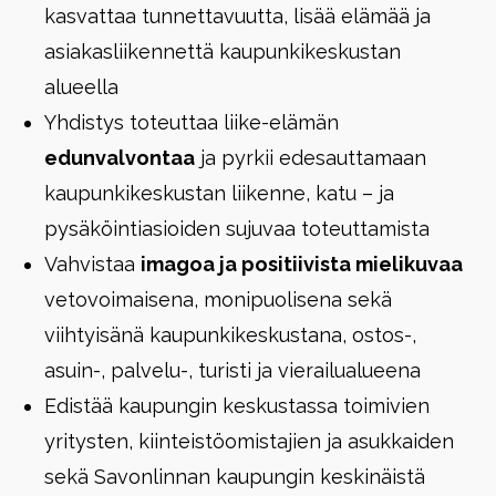
kasvattaa tunnettavuutta, lisää elämää ja
asiakasliikennettä kaupunkikeskustan
alueella
Yhdistys toteuttaa liike-elämän
edunvalvontaa
ja pyrkii edesauttamaan
kaupunkikeskustan liikenne, katu – ja
pysäköintiasioiden sujuvaa toteuttamista
Vahvistaa
imagoa ja positiivista mielikuvaa
vetovoimaisena, monipuolisena sekä
viihtyisänä kaupunkikeskustana, ostos-,
asuin-, palvelu-, turisti ja vierailualueena
Edistää kaupungin keskustassa toimivien
yritysten, kiinteistöomistajien ja asukkaiden
sekä Savonlinnan kaupungin keskinäistä