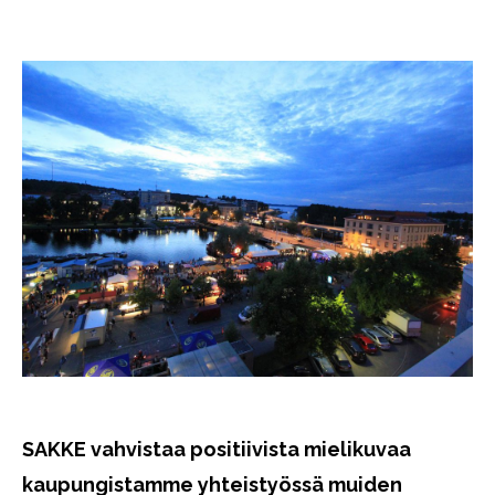
SAKKE vahvistaa positiivista mielikuvaa
kaupungistamme yhteistyössä muiden