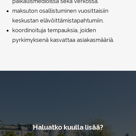
paikallismedioissa sekä verkossa.
maksuton osallistuminen vuosittaisiin
keskustan elävöittämistapahtumiin.
koordinoituja tempauksia, joiden
pyrkimyksenä kasvattaa asiakasmääriä.
Haluatko kuulla lisää?