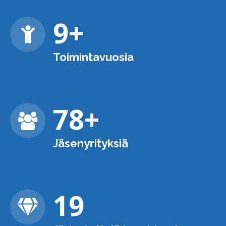
9
+
Toimintavuosia
79
+
Jäsenyrityksiä
20