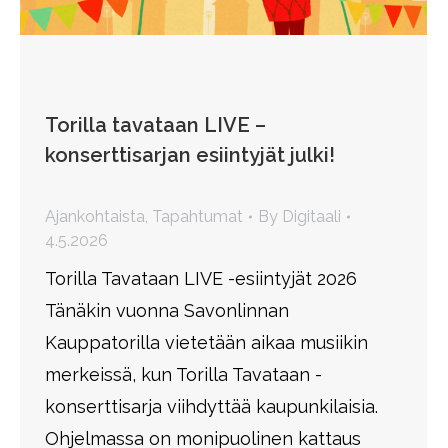
Torilla tavataan LIVE –
konserttisarjan esiintyjät julki!
Ajankohtaista
,
Tapahtumat
By
Digitaali
4.5.2026
Torilla Tavataan LIVE -esiintyjät 2026
Tänäkin vuonna Savonlinnan
Kauppatorilla vietetään aikaa musiikin
merkeissä, kun Torilla Tavataan -
konserttisarja viihdyttää kaupunkilaisia.
Ohjelmassa on monipuolinen kattaus