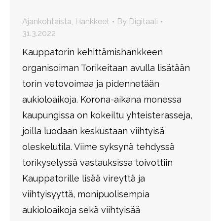
Ajankohtaista
,
Hankkeet
By
Digitaali
31.3.2022
Kauppatorin kehittämishankkeen
organisoiman Torikeitaan avulla lisätään
torin vetovoimaa ja pidennetään
aukioloaikoja. Korona-aikana monessa
kaupungissa on kokeiltu yhteisterasseja,
joilla luodaan keskustaan viihtyisä
oleskelutila. Viime syksynä tehdyssä
torikyselyssä vastauksissa toivottiin
Kauppatorille lisää vireyttä ja
viihtyisyyttä, monipuolisempia
aukioloaikoja sekä viihtyisää