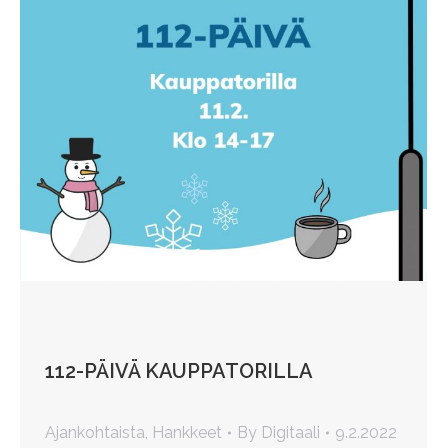
112-PÄIVÄ KAUPPATORILLA
Ajankohtaista
,
Hankkeet
By
Digitaali
9.2.2022