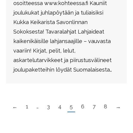
osoitteessa www.kohteessa.fi Kauniit
joulukukat juhlapöytään ja tuliaisiksi
Kukka Keikarista Savonlinnan
Sokoksesta! Tavaralahjat Lahjaideat
kaikenikäisille lahjansaajille – vauvasta
vaariin! Kirjat, pelit, lelut,
askartelutarvikkeet ja piirustusvälineet
joulupaketteihin löydät Suomalaisesta…
←
1
…
3
4
5
6
7
8
→