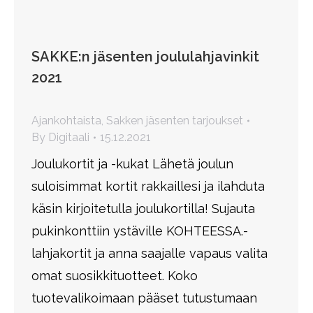
SAKKE:n jäsenten joululahjavinkit
2021
Ajankohtaista
,
Sakken jäsenten tarjoukset
By
Digitaali
15.12.2021
Joulukortit ja -kukat Lähetä joulun
suloisimmat kortit rakkaillesi ja ilahduta
käsin kirjoitetulla joulukortilla! Sujauta
pukinkonttiin ystäville KOHTEESSA.-
lahjakortit ja anna saajalle vapaus valita
omat suosikkituotteet. Koko
tuotevalikoimaan pääset tutustumaan