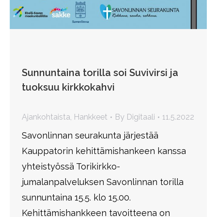
Sunnuntaina torilla soi Suvivirsi ja
tuoksuu kirkkokahvi
Ajankohtaista
,
Hankkeet
By
Digitaali
11.5.2022
Savonlinnan seurakunta järjestää
Kauppatorin kehittämishankeen kanssa
yhteistyössä Torikirkko-
jumalanpalveluksen Savonlinnan torilla
sunnuntaina 15.5. klo 15.00.
Kehittämishankkeen tavoitteena on