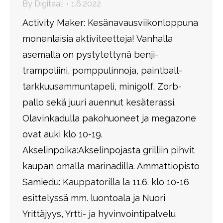
By
Digitaali
1.6.2022
Activity Maker: Kesänavausviikonloppuna
monenlaisia aktiviteetteja! Vanhalla
asemalla on pystytettynä benji-
trampoliini, pomppulinnoja, paintball-
tarkkuusammuntapeli, minigolf, Zorb-
pallo sekä juuri auennut kesäterassi.
Olavinkadulla pakohuoneet ja megazone
ovat auki klo 10-19.
Akselinpoika:Akselinpojasta grilliin pihvit
kaupan omalla marinadilla. Ammattiopisto
Samiedu: Kauppatorilla la 11.6. klo 10-16
esittelyssä mm. luontoala ja Nuori
Yrittäjyys, Yrtti- ja hyvinvointipalvelu