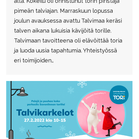
alta. Kokeilu oli onnistunut torin piristäjä
pimeän talviajan. Marraskuun lopussa
joulun avauksessa avattu Talvimaa keräsi
talven aikana lukuisia kävijöitä torille.
Talvimaan tavoitteena oli elävöittää toria
ja luoda uusia tapahtumia. Yhteistyössä
eri toimijoiden…