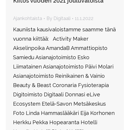
Kiitos vuoden 2021 jouluvaloista
Ajankohtaista
By
Digitaali
11.1.2022
Kauniista kausivaloistamme saamme tänä
vuonna kiittää: Activity Maker
Akselinpoika AmandaB Ammattiopisto
Samiedu Asianajotoimisto Esko
Liimatainen Asianajotoimisto Päivi Molari
Asianajotoimisto Reinikainen & Vainio
Beauty & Beast Coronaria Fysioterapia
Digitoimisto Digitaali Donnasi eLive
Ecosystem Etelä-Savon Metsäkeskus
Foto Linda Hammaslääkäri Eija Korhonen
Herkku Pekka Hopearanta Hotelli