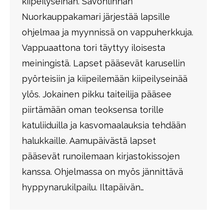
kiipeilyseinän. Savonlinnan
Nuorkauppakamari järjestää lapsille
ohjelmaa ja myynnissä on vappuherkkuja.
Vappuaattona tori täyttyy iloisesta
meiningistä. Lapset pääsevät karusellin
pyörteisiin ja kiipeilemään kiipeilyseinää
ylös. Jokainen pikku taiteilija pääsee
piirtämään oman teoksensa torille
katuliiduilla ja kasvomaalauksia tehdään
halukkaille. Aamupäivästä lapset
pääsevät runoilemaan kirjastokissojen
kanssa. Ohjelmassa on myös jännittävä
hyppynarukilpailu. Iltapäivän…