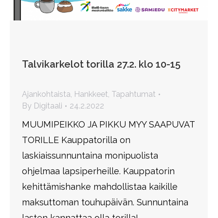
Talvikarkelot torilla 27.2. klo 10-15
Ajankohtaista
,
Hankkeet
,
Tapahtumat
By
Digitaali
24.2.2022
MUUMIPEIKKO JA PIKKU MYY SAAPUVAT
TORILLE Kauppatorilla on
laskiaissunnuntaina monipuolista
ohjelmaa lapsiperheille. Kauppatorin
kehittämishanke mahdollistaa kaikille
maksuttoman touhupäivän. Sunnuntaina
lasten kannattaa olla torilla!