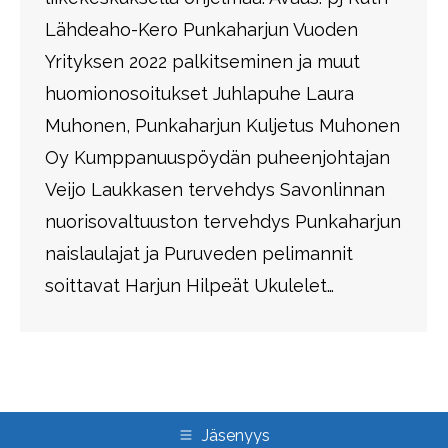
Lähdeaho-Kero Punkaharjun Vuoden
Yrityksen 2022 palkitseminen ja muut
huomionosoitukset Juhlapuhe Laura
Muhonen, Punkaharjun Kuljetus Muhonen
Oy Kumppanuuspöydän puheenjohtajan
Veijo Laukkasen tervehdys Savonlinnan
nuorisovaltuuston tervehdys Punkaharjun
naislaulajat ja Puruveden pelimannit
soittavat Harjun Hilpeät Ukulelet…
Jäsenyys