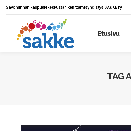
Savonlinnan kaupunkikeskustan kehittämisyhdistys SAKKE ry
Etusivu
A
Etusivu
TAG 