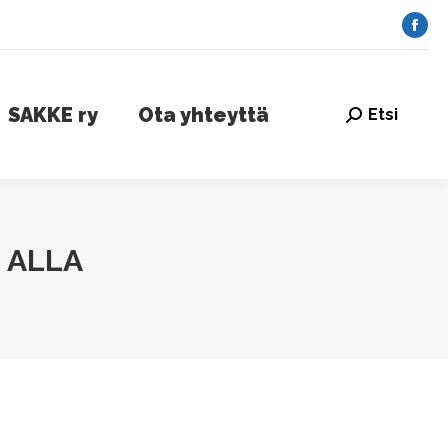
AKKE ry
Ota yhteyttä
Etsi
Search:
Fac
pag
ope
SAKKE ry
Ota yhteyttä
Etsi
in
Search:
ne
win
 ALLA