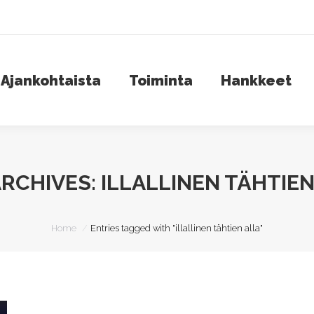
jankohtaista
Toiminta
Hankkeet
S
Ajankohtaista
Toiminta
Hankkeet
ARCHIVES:
ILLALLINEN TÄHTIEN
You are here:
Home
Entries tagged with "illallinen tähtien alla"