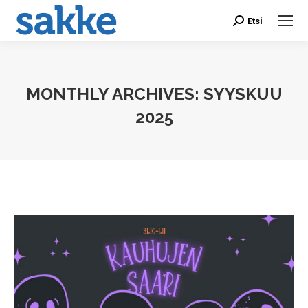
Etsi
Search:
MONTHLY ARCHIVES:
SYYSKUU
2025
You are here: