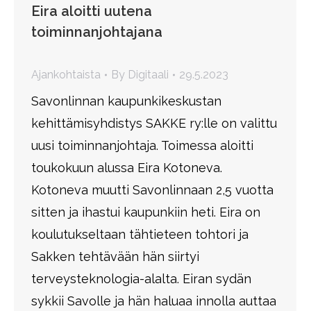
Eira aloitti uutena
toiminnanjohtajana
Ajankohtaista
By
Digitaali
29.5.2023
Savonlinnan kaupunkikeskustan
kehittämisyhdistys SAKKE ry:lle on valittu
uusi toiminnanjohtaja. Toimessa aloitti
toukokuun alussa Eira Kotoneva.
Kotoneva muutti Savonlinnaan 2,5 vuotta
sitten ja ihastui kaupunkiin heti. Eira on
koulutukseltaan tähtieteen tohtori ja
Sakken tehtävään hän siirtyi
terveysteknologia-alalta. Eiran sydän
sykkii Savolle ja hän haluaa innolla auttaa