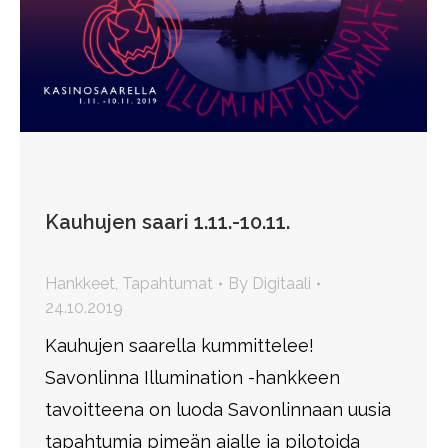
Kauhujen saari 1.11.-10.11.
Hankkeet
,
Tapahtumat
By
Digitaali
24.10.2019
Kauhujen saarella kummittelee!
Savonlinna Illumination -hankkeen
tavoitteena on luoda Savonlinnaan uusia
tapahtumia pimeän ajalle ja pilotoida