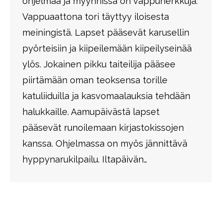
ohjelmaa ja myynnissä on vappuherkkuja.
Vappuaattona tori täyttyy iloisesta
meiningistä. Lapset pääsevät karusellin
pyörteisiin ja kiipeilemään kiipeilyseinää
ylös. Jokainen pikku taiteilija pääsee
piirtämään oman teoksensa torille
katuliiduilla ja kasvomaalauksia tehdään
halukkaille. Aamupäivästä lapset
pääsevät runoilemaan kirjastokissojen
kanssa. Ohjelmassa on myös jännittävä
hyppynarukilpailu. Iltapäivän…