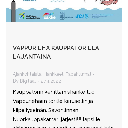
VAPPURIEHA KAUPPATORILLA
LAUANTAINA
Ajankohtaista
,
Hankkeet
,
Tapahtumat
By
Digitaali
27.4.2022
Kauppatorin kehittämishanke tuo
Vappuriehaan torille karusellin ja
kiipeilyseinän. Savonlinnan
Nuorkauppakamari järjestää lapsille