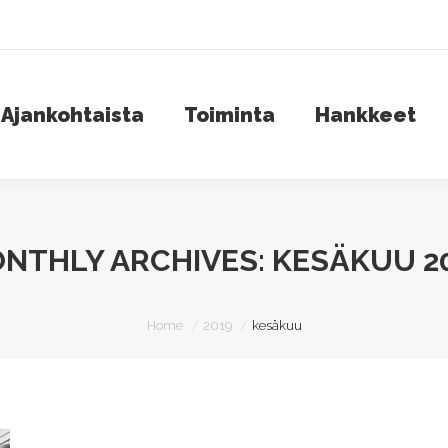
jankohtaista
Toiminta
Hankkeet
S
Ajankohtaista
Toiminta
Hankkeet
NTHLY ARCHIVES:
KESÄKUU 2
You are here:
Home
2019
kesäkuu