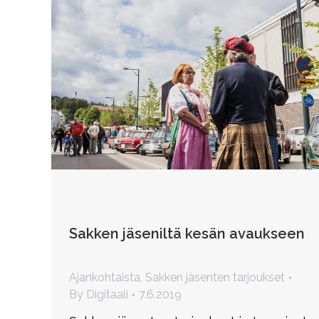
Sakken jäseniltä kesän avaukseen
Ajankohtaista
,
Sakken jäsenten tarjoukset
By
Digitaali
7.6.2019