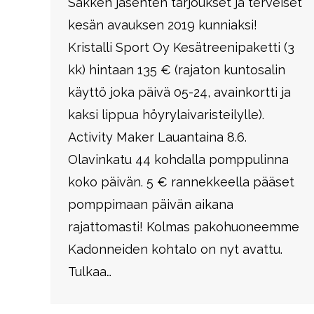
Sakken jäsenten tarjoukset ja terveiset
kesän avauksen 2019 kunniaksi!
Kristalli Sport Oy Kesätreenipaketti (3
kk) hintaan 135 € (rajaton kuntosalin
käyttö joka päivä 05-24, avainkortti ja
kaksi lippua höyrylaivaristeilylle).
Activity Maker Lauantaina 8.6.
Olavinkatu 44 kohdalla pomppulinna
koko päivän. 5 € rannekkeella pääset
pomppimaan päivän aikana
rajattomasti! Kolmas pakohuoneemme
Kadonneiden kohtalo on nyt avattu.
Tulkaa…