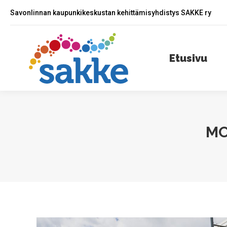
Savonlinnan kaupunkikeskustan kehittämisyhdistys SAKKE ry
Etusivu
A
Etusivu
MO