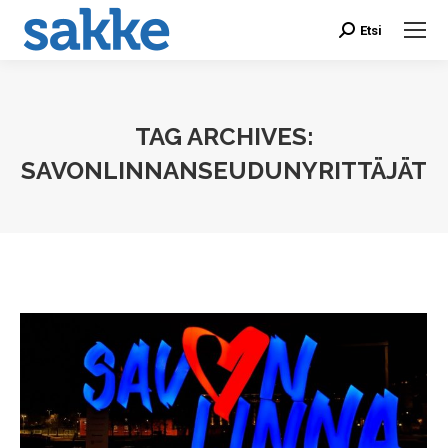
Etsi
Search:
TAG ARCHIVES:
SAVONLINNANSEUDUNYRITTÄJÄT
You are here: