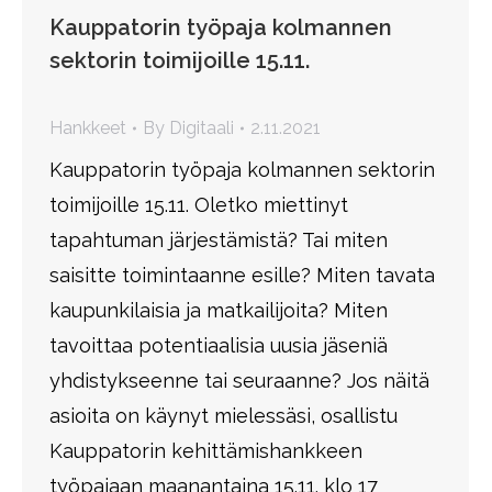
Kauppatorin työpaja kolmannen
sektorin toimijoille 15.11.
Hankkeet
By
Digitaali
2.11.2021
Kauppatorin työpaja kolmannen sektorin
toimijoille 15.11. Oletko miettinyt
tapahtuman järjestämistä? Tai miten
saisitte toimintaanne esille? Miten tavata
kaupunkilaisia ja matkailijoita? Miten
tavoittaa potentiaalisia uusia jäseniä
yhdistykseenne tai seuraanne? Jos näitä
asioita on käynyt mielessäsi, osallistu
Kauppatorin kehittämishankkeen
työpajaan maanantaina 15.11. klo 17