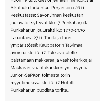
Huom! Muutokset ohjelmaan mahdollisia!
Aikataulu tarkentuu. Perjantaina 26.11.
Keskustassa: Savonlinnan keskustan
jouluvalot syttyvät klo 17 Punkaharjulla:
Punkaharjun jouluraitti klo 17.30-19.30
Lauantaina 27.11. Torilla ja torin
ympäristössä: Kauppatorin Talvimaa
avoinna klo 10–17: Tule avotulelle
paistamaan makkaraa ja vaahtokarkkeja!
Makkaran, vaahtokarkkien ym. myyntiä
Juniori-SaPKon toimesta torin
myyntimökissä klo 10–17 Hotelli
Punkaharjun puodista torilta…