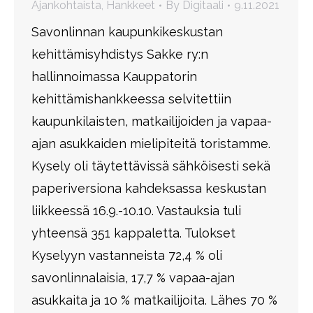
Ajankohtaista
,
Hankkeet
By
Digitaali
9.11.2021
Savonlinnan kaupunkikeskustan
kehittämisyhdistys Sakke ry:n
hallinnoimassa Kauppatorin
kehittämishankkeessa selvitettiin
kaupunkilaisten, matkailijoiden ja vapaa-
ajan asukkaiden mielipiteitä toristamme.
Kysely oli täytettävissä sähköisesti sekä
paperiversiona kahdeksassa keskustan
liikkeessä 16.9.-10.10. Vastauksia tuli
yhteensä 351 kappaletta. Tulokset
Kyselyyn vastanneista 72,4 % oli
savonlinnalaisia, 17,7 % vapaa-ajan
asukkaita ja 10 % matkailijoita. Lähes 70 %