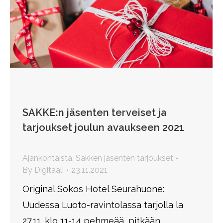
SAKKE:n jäsenten terveiset ja
tarjoukset joulun avaukseen 2021
Ajankohtaista
,
Sakken jäsenten tarjoukset
By
Digitaali
23.11.2021
Original Sokos Hotel Seurahuone:
Uudessa Luoto-ravintolassa tarjolla la
27.11. klo 11-14 pehmeää, pitkään