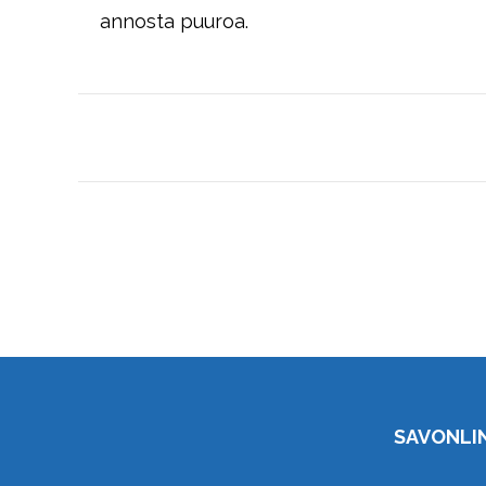
annosta puuroa.
Post
navigation
SAVONLI