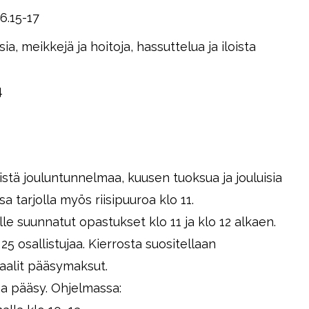
16.15-17
meikkejä ja hoitoja, hassuttelua ja iloista
4
istä jouluntunnelmaa, kuusen tuoksua ja jouluisia
 tarjolla myös riisipuuroa klo 11.
lle suunnatut opastukset klo 11 ja klo 12 alkaen.
 osallistujaa. Kierrosta suositellaan
maalit pääsymaksut.
aa pääsy. Ohjelmassa: