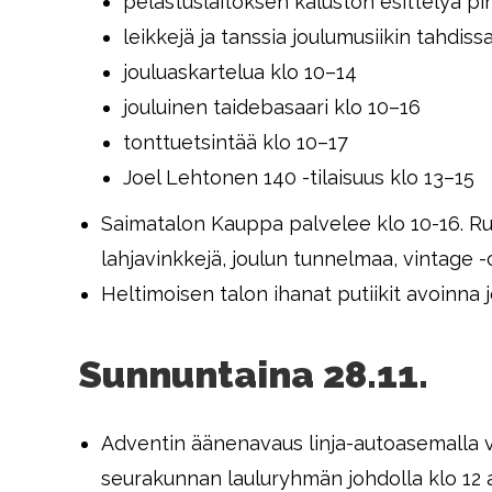
pelastuslaitoksen kaluston esittelyä pih
leikkejä ja tanssia joulumusiikin tahdiss
jouluaskartelua klo 10–14
jouluinen taidebasaari klo 10–16
tonttuetsintää klo 10–17
Joel Lehtonen 140 -tilaisuus klo 13–15
Saimatalon Kauppa palvelee klo 10-16. Runs
lahjavinkkejä, joulun tunnelmaa, vintage -
Heltimoisen talon ihanat putiikit avoinna j
Sunnuntaina 28.11.
Adventin äänenavaus linja-autoasemalla v
seurakunnan lauluryhmän johdolla klo 12 a