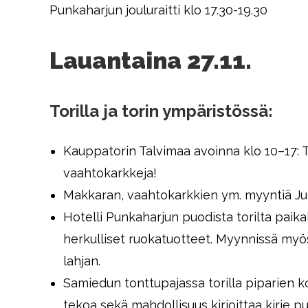
Punkaharjun jouluraitti klo 17.30-19.30
Lauantaina 27.11.
Torilla ja torin ympäristössä:
Kauppatorin Talvimaa avoinna klo 10–17: 
vaahtokarkkeja!
Makkaran, vaahtokarkkien ym. myyntiä Ju
Hotelli Punkaharjun puodista torilta paikal
herkulliset ruokatuotteet. Myynnissä myös 
lahjan.
Samiedun tonttupajassa torilla piparien ko
tekoa sekä mahdollisuus kirjoittaa kirje pu