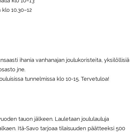
alla klo 10–13
a klo 10.30–12
aasti ihania vanhanajan joulukoristeita, yksilöllisiä
osasto jne.
ouluisissa tunnelmissa klo 10-15. Tervetuloa!
uoden tauon jälkeen. Lauletaan joululauluja
lkaen. Itä-Savo tarjoaa tilaisuuden päätteeksi 500