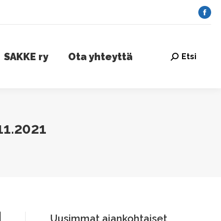
AKKE ry
Ota yhteyttä
Etsi
Search:
Fac
pag
ope
SAKKE ry
Ota yhteyttä
Etsi
in
Search:
ne
win
1.2021
Uusimmat ajankohtaiset