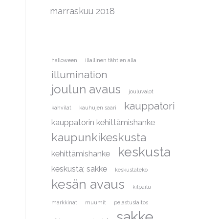
marraskuu 2018
halloween
illallinen tähtien alla
illumination
joulun avaus
jouluvalot
kauppatori
kahvilat
kauhujen saari
kauppatorin kehittämishanke
kaupunkikeskusta
keskusta
kehittämishanke
keskusta; sakke
keskustateko
kesän avaus
kilpailu
markkinat
muumit
pelastuslaitos
sakke