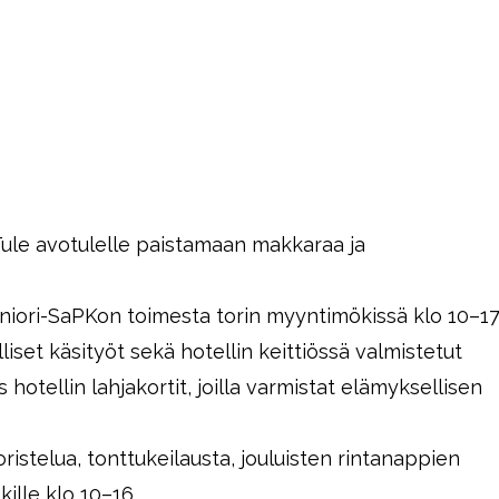
Tule avotulelle paistamaan makkaraa ja
niori-SaPKon toimesta torin myyntimökissä klo 10–1
liset käsityöt sekä hotellin keittiössä valmistetut
hotellin lahjakortit, joilla varmistat elämyksellisen
ristelua, tonttukeilausta, jouluisten rintanappien
kille klo 10–16