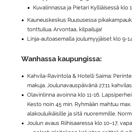
Kuvalinnassa ja Pietari Kylliäisessä klo 
Kauneuskeskus Ruususessa pikakampauksia, 
tonttuilua. Arvontaa, kilpailuja!
Linja-autoasemalla joulumyyjäiset klo 9-1
Wanhassa kaupungissa:
Kahvila-Ravintola & Hotelli Saima: Perinte
makuja. Joulunavauspäivänä 27.11 kahvilassa
Olavinlinna avoinna klo 11-16. Lapsiperhei
Kesto noin 45 min. Ryhmään mahtuu max. 25
alakouluikäisille ja sitä nuoremmille. Nor
Joulun avaus Riihisaaressa klo 10–17, vap