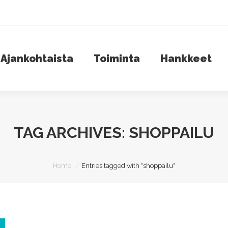
jankohtaista
Toiminta
Hankkeet
S
Ajankohtaista
Toiminta
Hankkeet
TAG ARCHIVES:
SHOPPAILU
You are here:
Home
Entries tagged with "shoppailu"