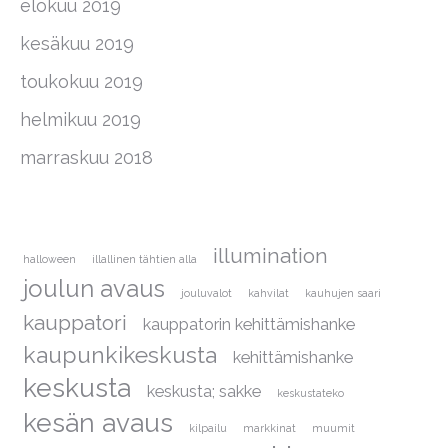
elokuu 2019
kesäkuu 2019
toukokuu 2019
helmikuu 2019
marraskuu 2018
illumination
halloween
illallinen tähtien alla
joulun avaus
jouluvalot
kahvilat
kauhujen saari
kauppatori
kauppatorin kehittämishanke
kaupunkikeskusta
kehittämishanke
keskusta
keskusta; sakke
keskustateko
kesän avaus
kilpailu
markkinat
muumit