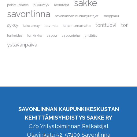
sakke
pelastuslaitos
pikkumyy
ravintolat
savonlinna
savonlinnanseudunyrittäjät
shoppailu
tonttuovi
tori
syksy
take-away
talvimaa
tapahtumamatto
torikeidas
torikirkko
vappu
vappurieha
yrittäjät
ystävänpäivä
SAVONLINNAN KAUPUNKIKESKUSTAN
KEHITTÄMISYHDISTYS SAKKE RY
C/o Yritystoiminnan Ratkaisijat
Olavinkatu 52, 57100 Savonlinna