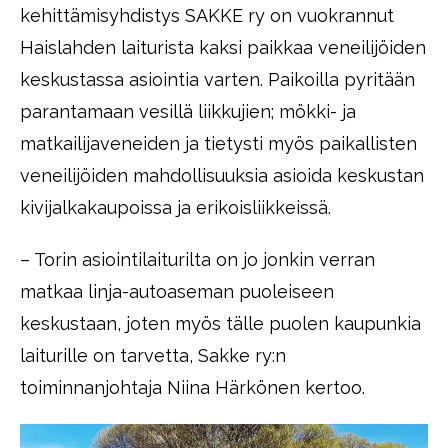
kehittämisyhdistys SAKKE ry on vuokrannut
Haislahden laiturista kaksi paikkaa veneilijöiden
keskustassa asiointia varten. Paikoilla pyritään
parantamaan vesillä liikkujien; mökki- ja
matkailijaveneiden ja tietysti myös paikallisten
veneilijöiden mahdollisuuksia asioida keskustan
kivijalkakaupoissa ja erikoisliikkeissä.
– Torin asiointilaiturilta on jo jonkin verran
matkaa linja-autoaseman puoleiseen
keskustaan, joten myös tälle puolen kaupunkia
laiturille on tarvetta, Sakke ry:n
toiminnanjohtaja Niina Härkönen kertoo.