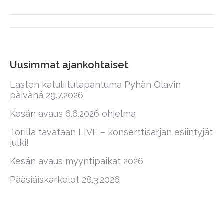
Post
navigation
Uusimmat ajankohtaiset
Lasten katuliitutapahtuma Pyhän Olavin
päivänä 29.7.2026
Kesän avaus 6.6.2026 ohjelma
Torilla tavataan LIVE – konserttisarjan esiintyjät
julki!
Kesän avaus myyntipaikat 2026
Pääsiäiskarkelot 28.3.2026