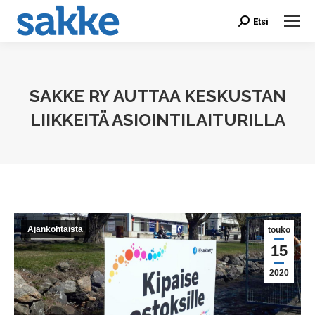
Etsi
Search:
SAKKE RY AUTTAA KESKUSTAN
LIIKKEITÄ ASIOINTILAITURILLA
You are here:
Ajankohtaista
touko
15
2020