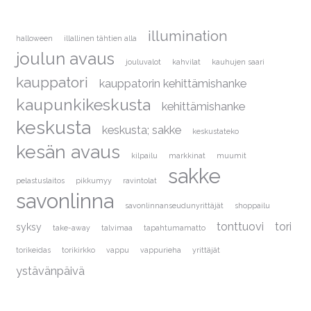
illumination
halloween
illallinen tähtien alla
joulun avaus
jouluvalot
kahvilat
kauhujen saari
kauppatori
kauppatorin kehittämishanke
kaupunkikeskusta
kehittämishanke
keskusta
keskusta; sakke
keskustateko
kesän avaus
kilpailu
markkinat
muumit
sakke
pelastuslaitos
pikkumyy
ravintolat
savonlinna
savonlinnanseudunyrittäjät
shoppailu
tonttuovi
tori
syksy
take-away
talvimaa
tapahtumamatto
torikeidas
torikirkko
vappu
vappurieha
yrittäjät
ystävänpäivä