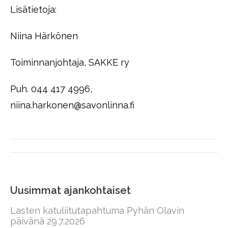
Lisätietoja:
Niina Härkönen
Toiminnanjohtaja, SAKKE ry
Puh. 044 417 4996,
niina.harkonen@savonlinna.fi
Post
navigation
Uusimmat ajankohtaiset
Lasten katuliitutapahtuma Pyhän Olavin
päivänä 29.7.2026