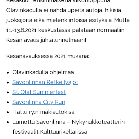
Kesäkuun ensimmäisenä viikonloppuna
Olavinkadulla ei nähdä upeita autoja, hikisiä
juoksijoita eikä mielenkiintoisia esityksiä. Mutta
11.-13.6.2021 keskustassa palataan normaaliin
Kesän avaus juhlatunnelmaan!
Kesänavauksessa 2021 mukana:
Olavinkadulla ohjelmaa
Savonlinnan Retkeilyajot
St. Olaf Summerfest
Savonlinna City Run
Hattu ry:n mäkiautokisa
Lumottu Savonlinna – Nykynukketeatterin
festivaalit Kulttuurikellarissa