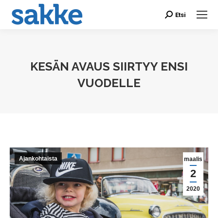
Etsi
Search:
KESÄN AVAUS SIIRTYY ENSI
VUODELLE
You are here:
Ajankohtaista
maalis
2
2020