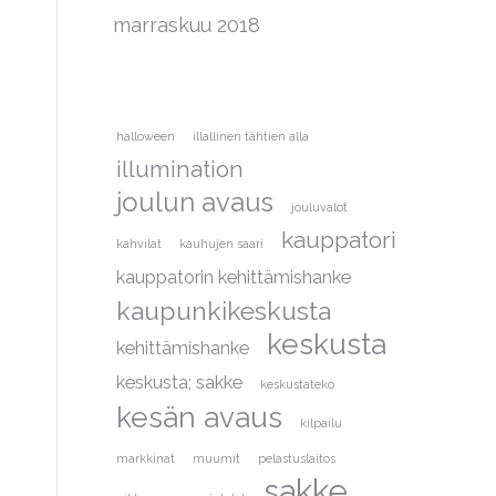
marraskuu 2018
halloween
illallinen tähtien alla
illumination
joulun avaus
jouluvalot
kauppatori
kahvilat
kauhujen saari
kauppatorin kehittämishanke
kaupunkikeskusta
keskusta
kehittämishanke
keskusta; sakke
keskustateko
kesän avaus
kilpailu
markkinat
muumit
pelastuslaitos
sakke