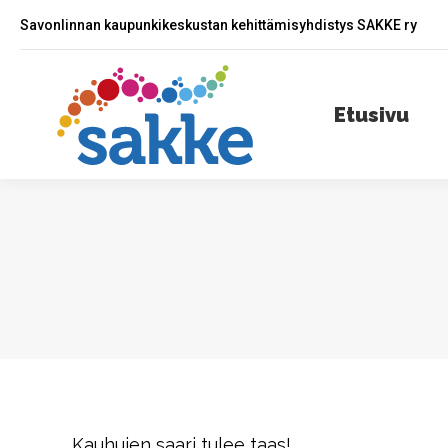
Savonlinnan kaupunkikeskustan kehittämisyhdistys SAKKE ry
Etusivu
A
Etusivu
Kauhujen saari tulee taas!