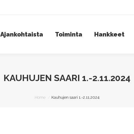
jankohtaista
Toiminta
Hankkeet
S
Ajankohtaista
Toiminta
Hankkeet
KAUHUJEN SAARI 1.-2.11.2024
You are here:
Home
Kauhujen saari 1.-2.11.2024