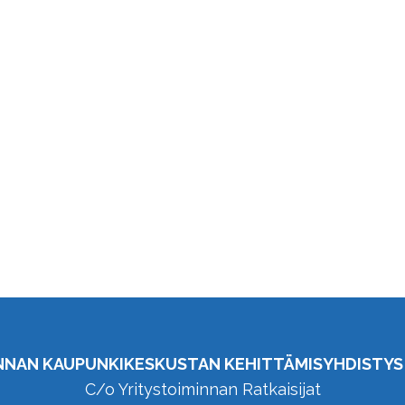
NNAN KAUPUNKIKESKUSTAN KEHITTÄMISYHDISTYS 
C/o Yritystoiminnan Ratkaisijat