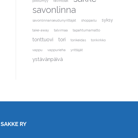
pikkumyy
ravintolat
savonlinna
syksy
savonlinnanseudunyrittäjät
shoppailu
take-away
talvimaa
tapahtumamatto
tonttuovi
tori
torikeidas
torikirkko
vappu
vappurieha
yrittäjät
ystävänpäivä
SAKKE RY