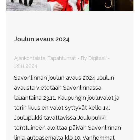
Joulun avaus 2024
Ajankohtaista
,
Tapahtumat
By
Digitaali
18.11.2024
Savonlinnan joulun avaus 2024 Joulun
avausta vietetään Savonlinnassa
lauantaina 23.11. Kaupungin jouluvalot ja
torin kuusien valot syttyvät kello 14.
Joulupukki tavattavissa Joulupukki
tonttuineen aloittaa päivän Savonlinnan
linja-autoasemalta klo 10. Vanhemmat