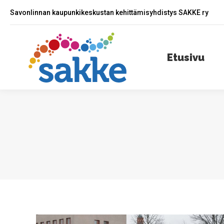
Savonlinnan kaupunkikeskustan kehittämisyhdistys SAKKE ry
Etusivu
A
Etusivu