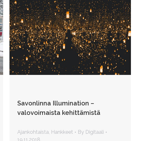
Savonlinna Illumination –
valovoimaista kehittämistä
Ajankohtaista
,
Hankkeet
By
Digitaali
19.11.2018