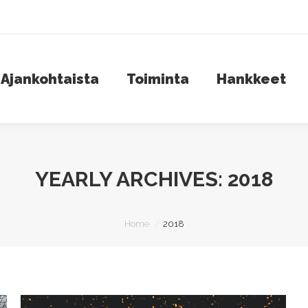
jankohtaista
Toiminta
Hankkeet
S
Ajankohtaista
Toiminta
Hankkeet
YEARLY ARCHIVES:
2018
You are here:
Home
2018