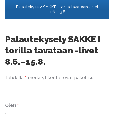
Palautekysely SAKKE I torilla tavataan -livet
11.6.–13.8.
Palautekysely SAKKE I
torilla tavataan -livet
8.6.–15.8.
Tähdellä
*
merkityt kentät ovat pakollisia
Olen
*