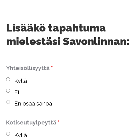
Lisääkö tapahtuma
mielestäsi Savonlinnan:
Yhteisöllisyyttä
*
Kyllä
Ei
En osaa sanoa
Kotiseutuylpeyttä
*
Kyllä