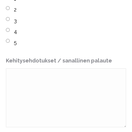
2
3
4
5
Kehitysehdotukset / sanallinen palaute