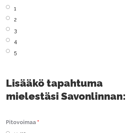
1
2
3
4
5
Lisääkö tapahtuma
mielestäsi Savonlinnan:
Pitovoimaa
*