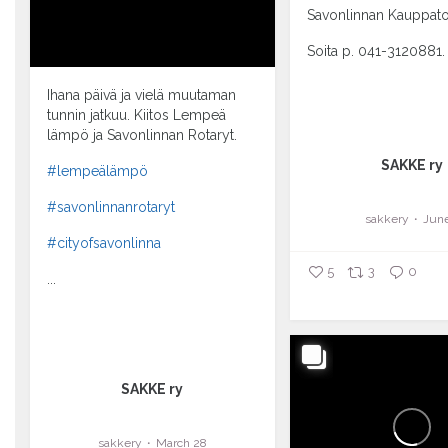
Savonlinnan Kauppato
Soita p. 041-3120881.
Ihana päivä ja vielä muutaman
tunnin jatkuu. Kiitos Lempeä
lämpö ja Savonlinnan Rotaryt.
SAKKE ry
#lempeälämpö
#savonlinnanrotaryt
sakkery
June
#cityofsavonlinna
5
3
0
...
SAKKE ry
sakkery
March 28