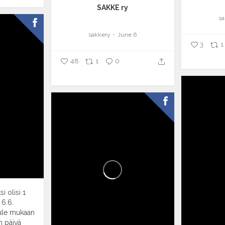
SAKKE ry
sa
sakkery
June 6
3
1
48
1
0
i olisi 1
 6.6.
ule mukaan
n päivä