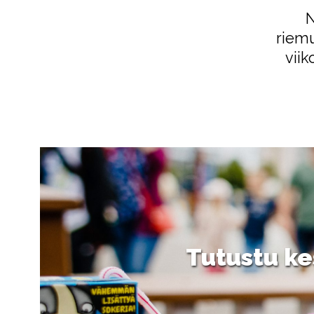
N
riem
viik
Tutustu ke