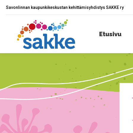
Savonlinnan kaupunkikeskustan kehittämisyhdistys SAKKE ry
Etusivu
A
Etusivu