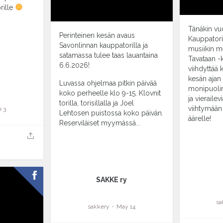
rille
Tänäkin vu
Perinteinen kesän avaus
Kauppatoril
Savonlinnan kauppatorilla ja
musiikin me
satamassa tulee taas lauantaina
Tavataan -k
6.6.2026!
viihdyttää 
kesän aja
Luvassa ohjelmaa pitkin päivää
monipuoline
koko perheelle klo 9-15. Klovnit
ja vierailev
torilla, torisillalla ja Joel
viihtymään
 3
Lehtosen puistossa koko päivän.
äärelle!
Reserviläiset myymässä...
...
SAKKE ry
sa
sakkery
May 14