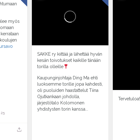
pahtumaan
ulee myös
ttomaan
kerrataan
 koulujen
ursavo
SAKKE ry kiittää ja lähettää hyvän
kesän toivotukset kaikille tänään
torilla olleille
Kaupunginjohtaja Ding Ma ehti
luoksemme torille jopa kahdesti,
oli puoluiden haastattelut Tiina
Ojutkankaan johdolla,
Tervetuloa
järjestötalo Kolomonen
yhdistysten torin kanssa...
 25