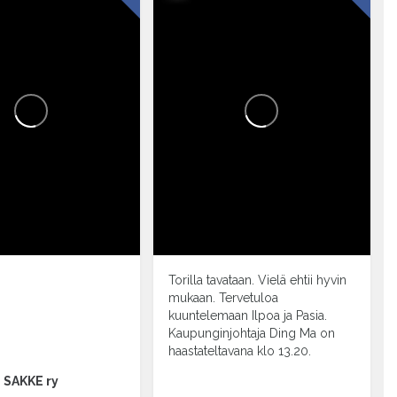
!
Torilla tavataan. Vielä ehtii hyvin
mukaan. Tervetuloa
kuuntelemaan Ilpoa ja Pasia.
Kaupunginjohtaja Ding Ma on
haastateltavana klo 13.20.
SAKKE ry