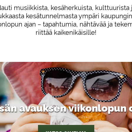
auti musiikkista, kesäherkuista, kulttuurista 
ukkaasta kesätunnelmasta ympäri kaupungin
onlopun ajan – tapahtumia, nähtävää ja teke
riittää kaikenikäisille!
sän avauksen viikonlopun