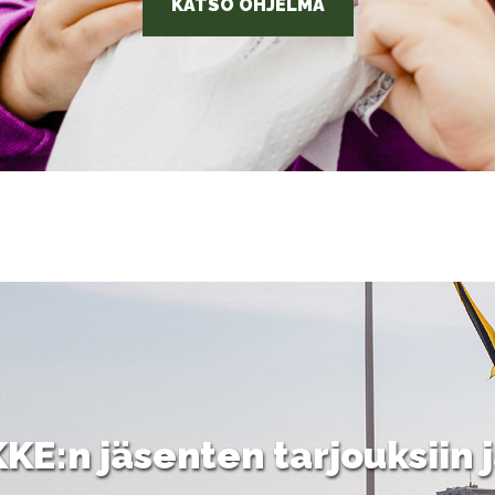
KATSO OHJELMA
E:n jäsenten tarjouksiin j