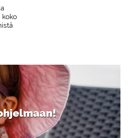
ja
 koko
mistä
 ohjelmaan!