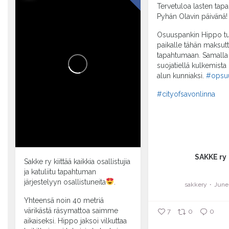
Tervetuloa lasten ta
Pyhän Olavin päivänä!
Osuuspankin Hippo t
paikalle tähän maksu
tapahtumaan. Samalla 
suojatiellä kulkemista
alun kunniaksi.
#opsu
#cityofsavonlinna
...
SAKKE ry
Sakke ry kiittää kaikkia osallistujia
ja katuliitu tapahtuman
järjestelyyn osallistuneita
.
sakkery
June
Yhteensä noin 40 metriä
värikästä räsymattoa saimme
7
0
0
aikaiseksi. Hippo jaksoi vilkuttaa