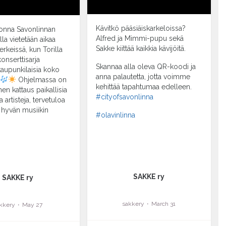
Kävitkö pääsiäiskarkeloissa?
onna Savonlinnan
Alfred ja Mimmi-pupu sekä
la vietetään aikaa
Sakke kiittää kaikkia kävijöitä.
rkeissä, kun Torilla
onserttisarja
Skannaa alla oleva QR-koodi ja
kaupunkilaisia koko
anna palautetta, jotta voimme
n
Ohjelmassa on
kehittää tapahtumaa edelleen.
n kattaus paikallisia
#cityofsavonlinna
ia artisteja, tervetuloa
 hyvän musiikin
#olavinlinna
...
SAKKE ry
SAKKE ry
sakkery
March 31
kkery
May 27