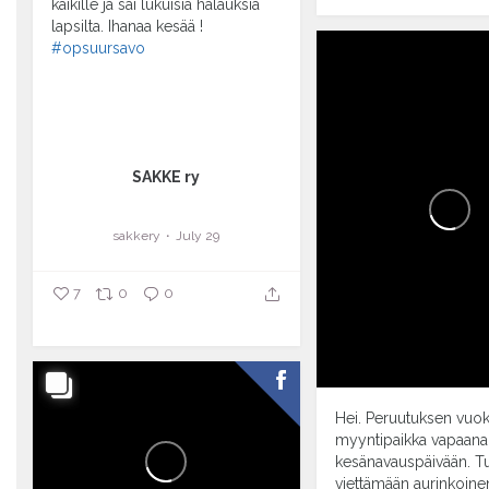
kaikille ja sai lukuisia halauksia
lapsilta.
Ihanaa kesää !
#opsuursavo
...
SAKKE ry
sakkery
July 29
7
0
0
Hei. Peruutuksen vuoks
myyntipaikka vapaana
kesänavauspäivään. T
viettämään aurinkoine