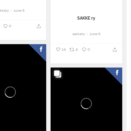
kkery
June 6
SAKKE ry
0
sakkery
June 6
14
4
0